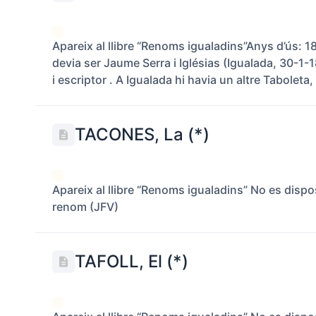
Apareix al llibre “Renoms igualadins”Anys d’ús: 1
devia ser Jaume Serra i Iglésias (Igualada, 30-1-
i escriptor . A Igualada hi havia un altre Taboleta,
TACONES, La (*)
Apareix al llibre “Renoms igualadins” No es disp
renom (JFV)
TAFOLL, El (*)