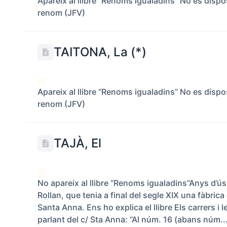
Apareix al llibre “Renoms igualadins” No es disp
renom (JFV)
TAITONA, La (*)
Apareix al llibre “Renoms igualadins” No es disp
renom (JFV)
TAJÀ, El
No apareix al llibre “Renoms igualadins”Anys d’
Rollan, que tenia a final del segle XIX una fàbrica
Santa Anna. Ens ho explica el llibre Els carrers i 
parlant del c/ Sta Anna: “Al núm. 16 (abans núm...