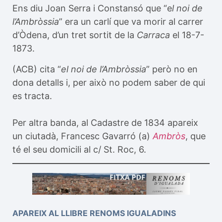
Ens diu Joan Serra i Constansó que “e
l noi de
l’Ambròssia
” era un carlí que va morir al carrer
d’Òdena, d’un tret sortit de la
Carraca
el 18-7-
1873.
(ACB) cita “
el noi de l’Ambròssia
” però no en
dona detalls i, per això no podem saber de qui
es tracta.
Per altra banda, al Cadastre de 1834 apareix
un ciutadà, Francesc Gavarró (a)
Ambròs
, que
té el seu domicili al c/ St. Roc, 6.
APAREIX AL LLIBRE RENOMS IGUALADINS