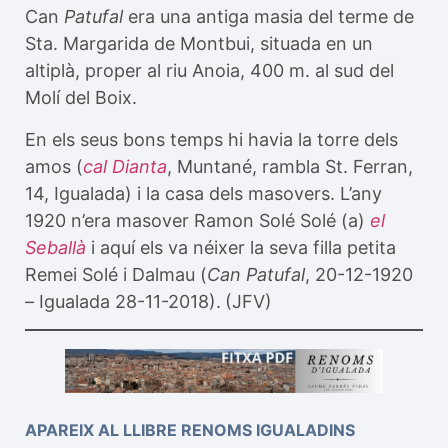
Can
Patufal
era una antiga masia del terme de
Sta. Margarida de Montbui, situada en un
altiplà, proper al riu Anoia, 400 m. al sud del
Molí del Boix.
En els seus bons temps hi havia la torre dels
amos (
cal Dianta
, Muntané, rambla St. Ferran,
14, Igualada) i la casa dels masovers. L’any
1920 n’era masover Ramon Solé Solé (a)
el
Seballà
i aquí els va néixer la seva filla petita
Remei Solé i Dalmau (
Can Patufal
, 20-12-1920
– Igualada 28-11-2018).
(JFV)
APAREIX AL LLIBRE RENOMS IGUALADINS