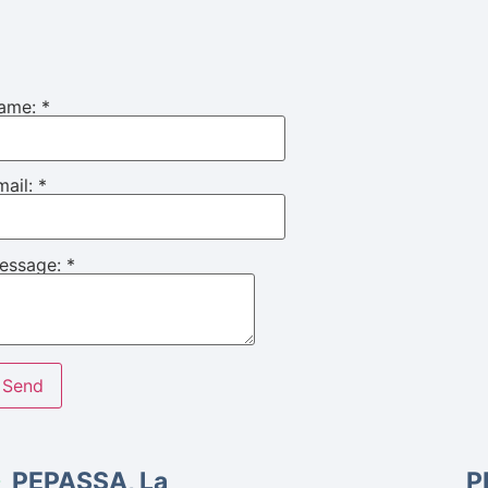
ame:
*
mail:
*
essage:
*
PEPASSA, La
P