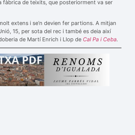
a fàbrica de teixits, que posteriorment va ser
molt extens i se’n devien fer partions. A mitjan
nió, 15, per sota del rec i també es deia així
adoberia de Martí Enrich i Llop de
Cal Pa i Ceba
.