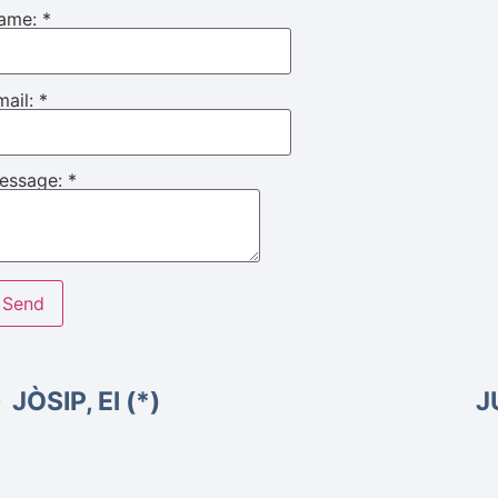
ame:
*
mail:
*
essage:
*
JÒSIP, El (*)
J