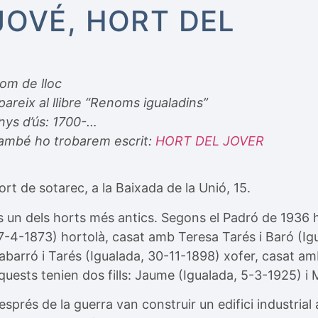
JOVÉ, HORT DEL
om de lloc
pareix al llibre “Renoms igualadins”
nys d’ús: 1700-…
ambé ho trobarem escrit:
HORT DEL JOVER
ort de sotarec, a la Baixada de la Unió, 15.
s un dels horts més antics. Segons el Padró de 1936 h
7-4-1873) hortolà, casat amb Teresa Tarés i Baró (I
abarró i Tarés (Igualada, 30-11-1898) xofer, casat am
quests tenien dos fills: Jaume (Igualada, 5-3-1925) i 
esprés de la guerra van construir un edifici industrial al