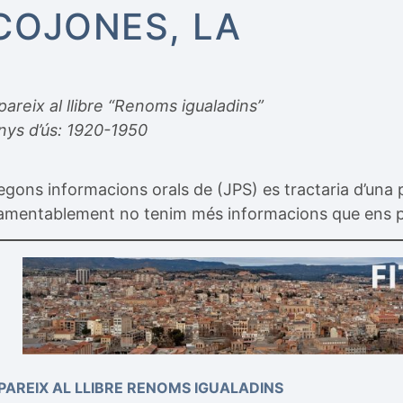
COJONES, LA
pareix al llibre “Renoms igualadins”
nys d’ús: 1920-1950
egons informacions orals de (JPS) es tractaria d’una p
amentablement no tenim més informacions que ens perm
PAREIX AL LLIBRE RENOMS IGUALADINS