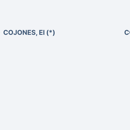
COJONES, El (*)
C