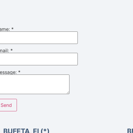
ame:
*
mail:
*
essage:
*
BUFETA, El (*)
B