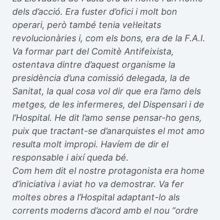
dels d’acció. Era fuster d’ofici i molt bon
operari, però també tenia vel·leitats
revolucionàries i, com els bons, era de la F.A.I.
Va formar part del Comitè Antifeixista,
ostentava dintre d’aquest organisme la
presidència d’una comissió delegada, la de
Sanitat, la qual cosa vol dir que era l’amo dels
metges, de les infermeres, del Dispensari i de
l’Hospital. He dit l’amo sense pensar-ho gens,
puix que tractant-se d’anarquistes el mot amo
resulta molt impropi. Havíem de dir el
responsable i així queda bé.
Com hem dit el nostre protagonista era home
d’iniciativa i aviat ho va demostrar. Va fer
moltes obres a l’Hospital adaptant-lo als
corrents moderns d’acord amb el nou “ordre