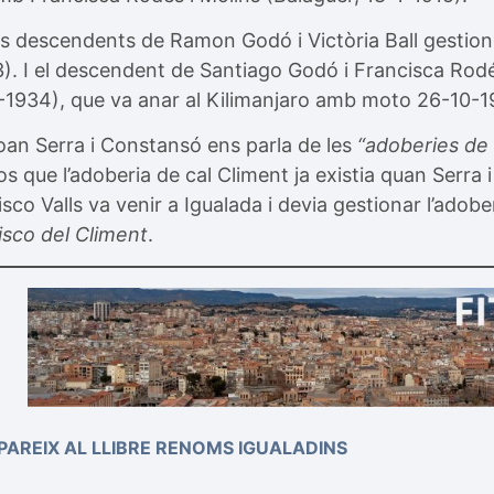
ls descendents de Ramon Godó i Victòria Ball gestion
3). I el descendent de Santiago Godó i Francisca Rod
-1934), que va anar al Kilimanjaro amb moto 26-10-19
oan Serra i Constansó ens parla de les
“adoberies d
os que l’adoberia de cal Climent ja existia quan Serra 
isco Valls va venir a Igualada i devia gestionar l’adobe
isco del Climent
.
PAREIX AL LLIBRE RENOMS IGUALADINS