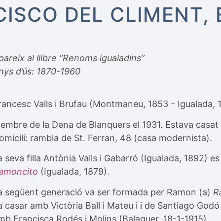
CISCO DEL CLIMENT, 
pareix al llibre “Renoms igualadins”
nys d’ús: 1870-1960
rancesc Valls i Brufau (Montmaneu, 1853 – Igualada, 
embre de la Dena de Blanquers el 1931. Estava casat 
omicili: rambla de St. Ferran, 48 (casa modernista).
a seva filla Antònia Valls i Gabarró (Igualada, 1892) 
amoncito
(Igualada, 1879).
a següent generació va ser formada per Ramon (a)
R
a casar amb Victòria Ball i Mateu i i de Santiago Godó 
mb Francisca Rodés i Molins (Balaguer, 18-1-1915).