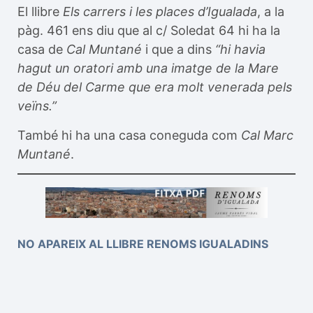
El llibre
Els carrers i les places d’Igualada
, a la
pàg. 461 ens diu que al c/ Soledat 64 hi ha la
casa de
Cal Muntané
i que a dins
“hi havia
hagut un oratori amb una imatge de la Mare
de Déu del Carme que era molt venerada pels
veïns.”
També hi ha una casa coneguda com
Cal Marc
Muntané
.
NO APAREIX AL LLIBRE RENOMS IGUALADINS