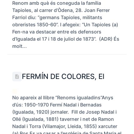
Renom amb què és coneguda la família
Tapioles, al carrer d’Òdena, 28. Joan Ferrer
Farriol diu: “germans Tapioles, militants
obreristes 1850-60”. I afegeix: “Un Tapioles (a)
Fen-na va destacar entre els defensors
d’Igualada el 17 i 18 de juliol de 1873”. (ADR) És
molt...
FERMÍN DE COLORES, El
No apareix al llibre “Renoms igualadins”Anys
d’ús: 1950-1970 Fermí Nadal i Bernadas
(Igualada, 1920) jornaler. Fill de Josep Nadal i
Ollé (Igualada, 1881) taverner i net de Ramon
Nadal i Torra (Vilamajor, Lleida, 1855) xarcuter
(a) Ros Es va casar a l’església de Santa Maria el