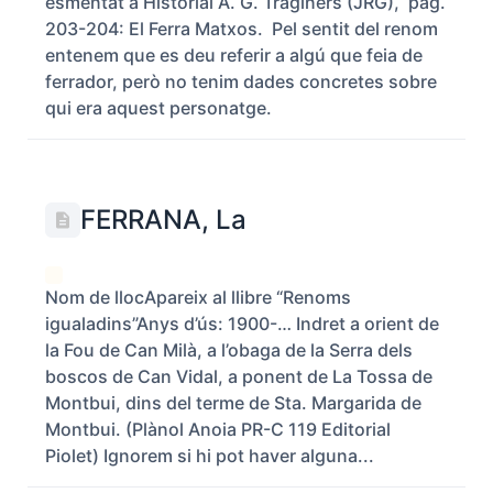
esmentat a Historial A. G. Traginers (JRG), pàg.
203-204: El Ferra Matxos. Pel sentit del renom
entenem que es deu referir a algú que feia de
ferrador, però no tenim dades concretes sobre
qui era aquest personatge.
FERRANA, La
Nom de llocApareix al llibre “Renoms
igualadins”Anys d’ús: 1900-… Indret a orient de
la Fou de Can Milà, a l’obaga de la Serra dels
boscos de Can Vidal, a ponent de La Tossa de
Montbui, dins del terme de Sta. Margarida de
Montbui. (Plànol Anoia PR-C 119 Editorial
Piolet) Ignorem si hi pot haver alguna...